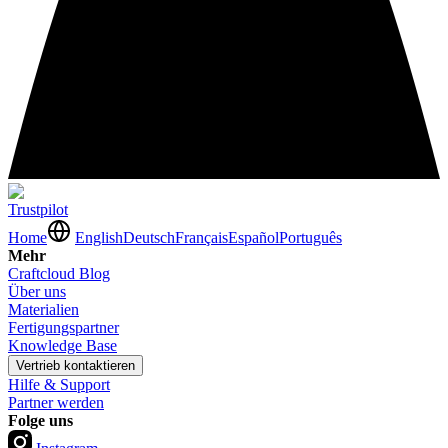
Trustpilot
Home
English
Deutsch
Français
Español
Português
Mehr
Craftcloud Blog
Über uns
Materialien
Fertigungspartner
Knowledge Base
Vertrieb kontaktieren
Hilfe & Support
Partner werden
Folge uns