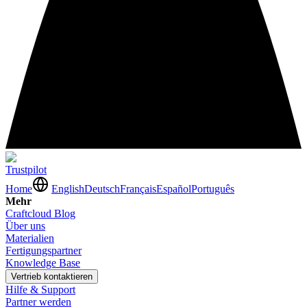
Trustpilot
Home
English
Deutsch
Français
Español
Português
Mehr
Craftcloud Blog
Über uns
Materialien
Fertigungspartner
Knowledge Base
Vertrieb kontaktieren
Hilfe & Support
Partner werden