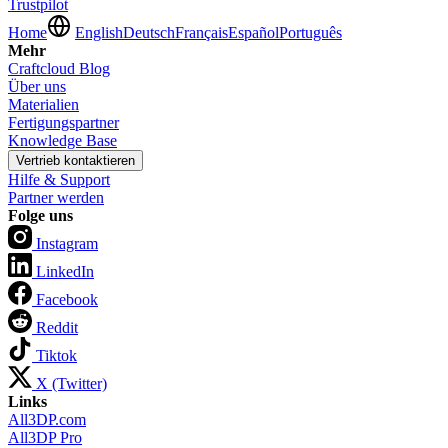
Trustpilot
Home
English
Deutsch
Français
Español
Português
Mehr
Craftcloud Blog
Über uns
Materialien
Fertigungspartner
Knowledge Base
Vertrieb kontaktieren
Hilfe & Support
Partner werden
Folge uns
Instagram
LinkedIn
Facebook
Reddit
Tiktok
X (Twitter)
Links
All3DP.com
All3DP Pro