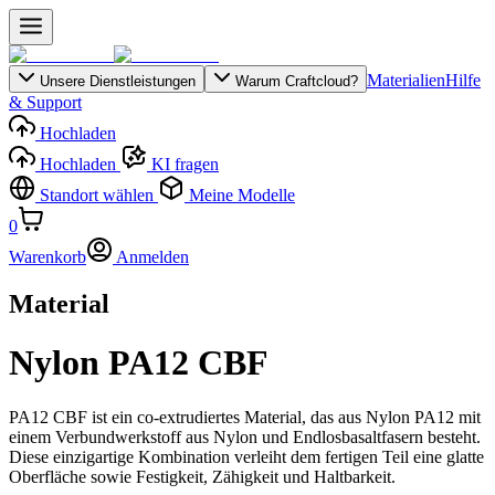
Materialien
Hilfe
Unsere Dienstleistungen
Warum Craftcloud?
& Support
Hochladen
Hochladen
KI fragen
Standort wählen
Meine Modelle
0
Warenkorb
Anmelden
Material
Nylon PA12 CBF
PA12 CBF ist ein co-extrudiertes Material, das aus Nylon PA12 mit
einem Verbundwerkstoff aus Nylon und Endlosbasaltfasern besteht.
Diese einzigartige Kombination verleiht dem fertigen Teil eine glatte
Oberfläche sowie Festigkeit, Zähigkeit und Haltbarkeit.