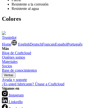
Resistente a la corrosión
Resistente al agua
Colores
Trustpilot
Home
English
Deutsch
Français
Español
Português
Más
Blog de Craftcloud
Quiénes somos
Materiales
Socios
Base de conocimientos
Ventas
Ayuda y soporte
¿Es usted fabricante? Únase a Craftcloud
Síganos en
Instagram
LinkedIn