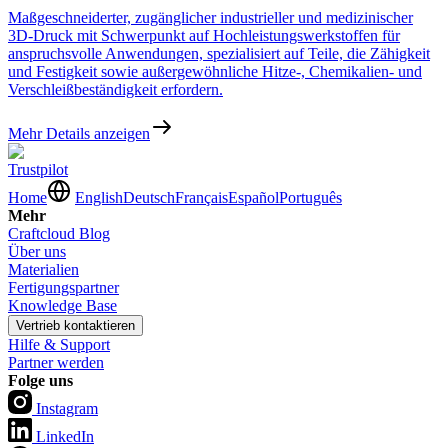
Maßgeschneiderter, zugänglicher industrieller und medizinischer
3D-Druck mit Schwerpunkt auf Hochleistungswerkstoffen für
anspruchsvolle Anwendungen, spezialisiert auf Teile, die Zähigkeit
und Festigkeit sowie außergewöhnliche Hitze-, Chemikalien- und
Verschleißbeständigkeit erfordern.
Mehr Details anzeigen
Trustpilot
Home
English
Deutsch
Français
Español
Português
Mehr
Craftcloud Blog
Über uns
Materialien
Fertigungspartner
Knowledge Base
Vertrieb kontaktieren
Hilfe & Support
Partner werden
Folge uns
Instagram
LinkedIn