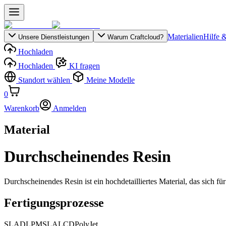
Materialien
Hilfe 
Unsere Dienstleistungen
Warum Craftcloud?
Hochladen
Hochladen
KI fragen
Standort wählen
Meine Modelle
0
Warenkorb
Anmelden
Material
Durchscheinendes Resin
Durchscheinendes Resin ist ein hochdetailliertes Material, das sich fü
Fertigungsprozesse
SLA
DLP
MSLA
LCD
PolyJet