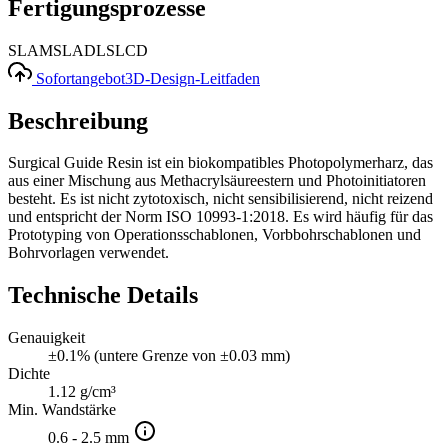
Fertigungsprozesse
SLA
MSLA
DLS
LCD
Sofortangebot
3D-Design-Leitfaden
Beschreibung
Surgical Guide Resin ist ein biokompatibles Photopolymerharz, das
aus einer Mischung aus Methacrylsäureestern und Photoinitiatoren
besteht. Es ist nicht zytotoxisch, nicht sensibilisierend, nicht reizend
und entspricht der Norm ISO 10993-1:2018. Es wird häufig für das
Prototyping von Operationsschablonen, Vorbbohrschablonen und
Bohrvorlagen verwendet.
Technische Details
Genauigkeit
±0.1% (untere Grenze von ±0.03 mm)
Dichte
1.12 g/cm³
Min. Wandstärke
0.6 - 2.5 mm