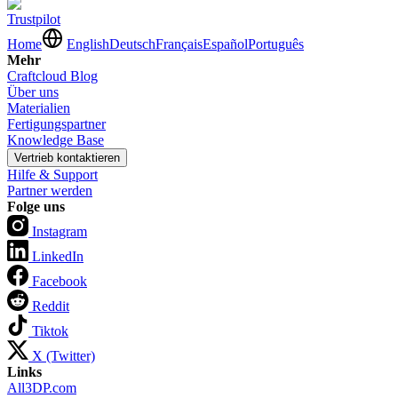
Trustpilot
Home
English
Deutsch
Français
Español
Português
Mehr
Craftcloud Blog
Über uns
Materialien
Fertigungspartner
Knowledge Base
Vertrieb kontaktieren
Hilfe & Support
Partner werden
Folge uns
Instagram
LinkedIn
Facebook
Reddit
Tiktok
X (Twitter)
Links
All3DP.com