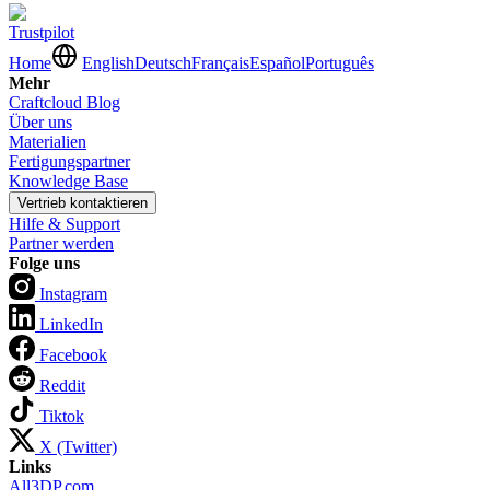
Trustpilot
Home
English
Deutsch
Français
Español
Português
Mehr
Craftcloud Blog
Über uns
Materialien
Fertigungspartner
Knowledge Base
Vertrieb kontaktieren
Hilfe & Support
Partner werden
Folge uns
Instagram
LinkedIn
Facebook
Reddit
Tiktok
X (Twitter)
Links
All3DP.com