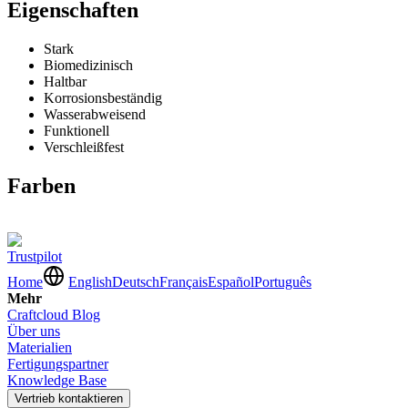
Eigenschaften
Stark
Biomedizinisch
Haltbar
Korrosionsbeständig
Wasserabweisend
Funktionell
Verschleißfest
Farben
Trustpilot
Home
English
Deutsch
Français
Español
Português
Mehr
Craftcloud Blog
Über uns
Materialien
Fertigungspartner
Knowledge Base
Vertrieb kontaktieren