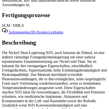
medizinische, luft- und raumfahrttechnische sowie robotische
Anwendungen ist.
Fertigungsprozesse
SLM / DMLS
Sofortangebot
3D-Design-Leitfaden
Beschreibung
Die Nickel-Titan-Legierung NiTi, auch bekannt als Nitinol, ist eine
äußerst vielseitige Formgedächtnislegierung mit einer nahezu
equiatomaren Zusammensetzung aus Nickel und Titan. Sie ist
bekannt für ihre einzigartigen Eigenschaften, einschließlich
Formgedächtnis, Superelastizität, hohe Ermüdungsbeständigkeit und
Biokompatibilität. Das Material durchläuft reversible
Phasenumwandlungen, die es ihm ermöglichen, seine ursprüngliche
Form nach Verformung wiederherzustellen, wenn es bestimmten
Temperaturänderungen ausgesetzt wird. Diese Eigenschaften
machen NiTi ideal für Anwendungen, die Flexibilität und Präzision
erfordern, wie medizinische Implantate, Aktuatoren und
Komponenten in der Luft- und Raumfahrt sowie der Robotik.
Zusätzlich weist NiTi Korrosionsbeständigkeit und eine