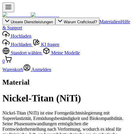
Materialien
Hilfe
Unsere Dienstleistungen
Warum Craftcloud?
& Support
Hochladen
Hochladen
KI fragen
Standort wählen
Meine Modelle
0
Warenkorb
Anmelden
Material
Nickel-Titan (NiTi)
Nickel-Titan (NiTi) ist eine Formgedächtnislegierung mit
Superelastizität, Ermüdungsbeständigkeit und Biokompatibilität.
Seine Phasenumwandlungen ermöglichen die
Formwiederherstellung nach Verformung, wodurch es ideal für