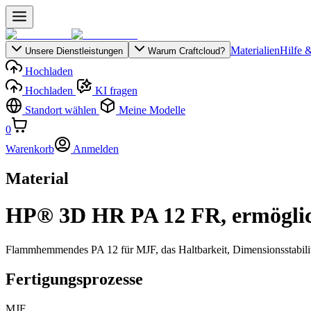
Materialien
Hilfe 
Unsere Dienstleistungen
Warum Craftcloud?
Hochladen
Hochladen
KI fragen
Standort wählen
Meine Modelle
0
Warenkorb
Anmelden
Material
HP® 3D HR PA 12 FR, ermöglic
Flammhemmendes PA 12 für MJF, das Haltbarkeit, Dimensionsstabilität 
Fertigungsprozesse
MJF