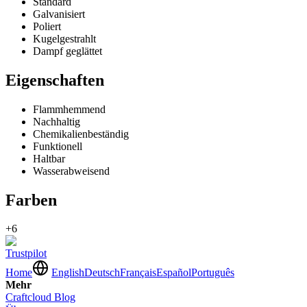
Standard
Galvanisiert
Poliert
Kugelgestrahlt
Dampf geglättet
Eigenschaften
Flammhemmend
Nachhaltig
Chemikalienbeständig
Funktionell
Haltbar
Wasserabweisend
Farben
+6
Trustpilot
Home
English
Deutsch
Français
Español
Português
Mehr
Craftcloud Blog