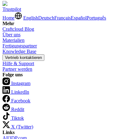
Trustpilot
Home
English
Deutsch
Français
Español
Português
Mehr
Craftcloud Blog
Über uns
Materialien
Fertigungspartner
Knowledge Base
Vertrieb kontaktieren
Hilfe & Support
Partner werden
Folge uns
Instagram
LinkedIn
Facebook
Reddit
Tiktok
X (Twitter)
Links
All3DP.com