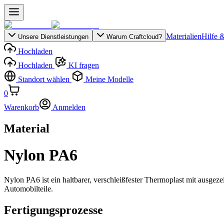
Materialien
Hilfe 
Unsere Dienstleistungen
Warum Craftcloud?
Hochladen
Hochladen
KI fragen
Standort wählen
Meine Modelle
0
Warenkorb
Anmelden
Material
Nylon PA6
Nylon PA6 ist ein haltbarer, verschleißfester Thermoplast mit ausge
Automobilteile.
Fertigungsprozesse