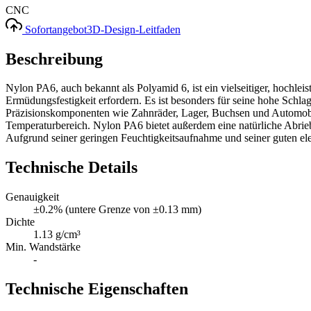
CNC
Sofortangebot
3D-Design-Leitfaden
Beschreibung
Nylon PA6, auch bekannt als Polyamid 6, ist ein vielseitiger, hochlei
Ermüdungsfestigkeit erfordern. Es ist besonders für seine hohe Schl
Präzisionskomponenten wie Zahnräder, Lager, Buchsen und Automobiltei
Temperaturbereich. Nylon PA6 bietet außerdem eine natürliche Abrie
Aufgrund seiner geringen Feuchtigkeitsaufnahme und seiner guten ele
Technische Details
Genauigkeit
±0.2% (untere Grenze von ±0.13 mm)
Dichte
1.13 g/cm³
Min. Wandstärke
-
Technische Eigenschaften