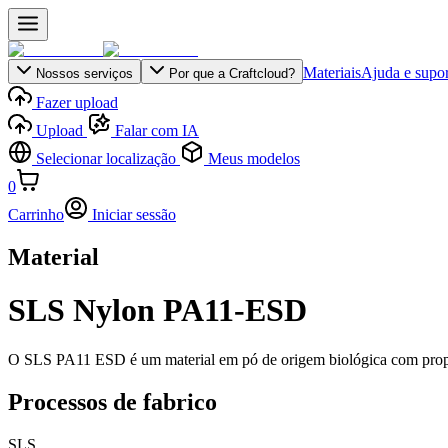
Materiais
Ajuda e supor
Nossos serviços
Por que a Craftcloud?
Fazer upload
Upload
Falar com IA
Selecionar localização
Meus modelos
0
Carrinho
Iniciar sessão
Material
SLS Nylon PA11-ESD
O SLS PA11 ESD é um material em pó de origem biológica com proprie
Processos de fabrico
SLS