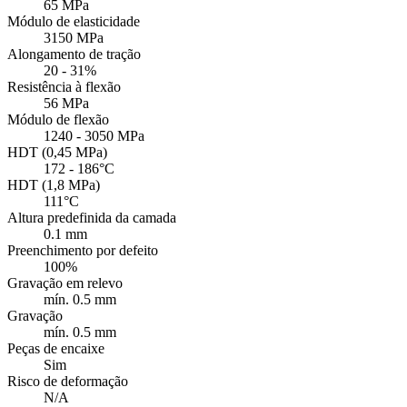
65 MPa
Módulo de elasticidade
3150 MPa
Alongamento de tração
20 - 31%
Resistência à flexão
56 MPa
Módulo de flexão
1240 - 3050 MPa
HDT (0,45 MPa)
172 - 186°C
HDT (1,8 MPa)
111°C
Altura predefinida da camada
0.1 mm
Preenchimento por defeito
100%
Gravação em relevo
mín. 0.5 mm
Gravação
mín. 0.5 mm
Peças de encaixe
Sim
Risco de deformação
N/A