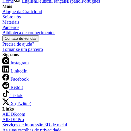
Home
English
Deutsch
Français
Español
Português
Mais
Blogue da Craftcloud
Sobre nós
Materiais
Parceiros
Biblioteca de conhecimentos
Contato de vendas
Precisa de ajuda?
Tornar-se um parceiro
Siga-nos
Instagram
LinkedIn
Facebook
Reddit
Tiktok
X (Twitter)
Links
All3DP.com
All3DP Pro
Serviços de impressão 3D de metal
As suas escolhas de privacidade