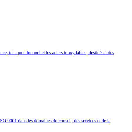
e, tels que l'Inconel et les aciers inoxydables, destinés à des
ISO 9001 dans les domaines du conseil, des services et de la