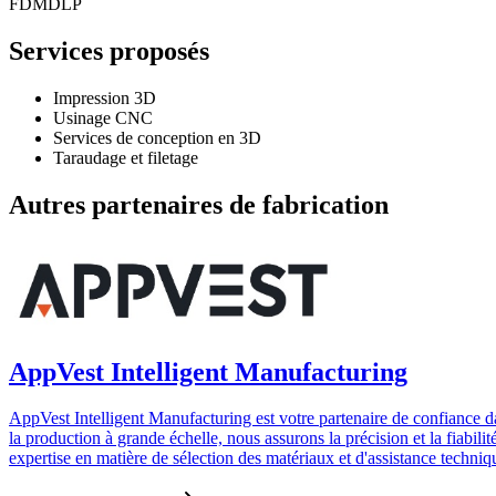
FDM
DLP
Services proposés
Impression 3D
Usinage CNC
Services de conception en 3D
Taraudage et filetage
Autres partenaires de fabrication
AppVest Intelligent Manufacturing
AppVest Intelligent Manufacturing est votre partenaire de confiance dan
la production à grande échelle, nous assurons la précision et la fiabil
expertise en matière de sélection des matériaux et d'assistance techn