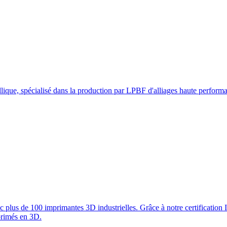
lique, spécialisé dans la production par LPBF d'alliages haute performanc
 plus de 100 imprimantes 3D industrielles. Grâce à notre certification 
primés en 3D.