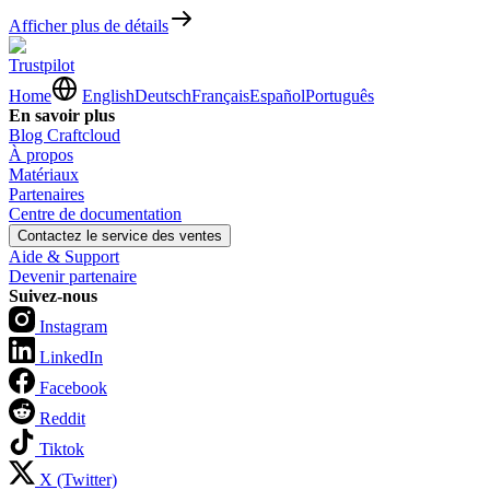
Afficher plus de détails
Trustpilot
Home
English
Deutsch
Français
Español
Português
En savoir plus
Blog Craftcloud
À propos
Matériaux
Partenaires
Centre de documentation
Contactez le service des ventes
Aide & Support
Devenir partenaire
Suivez-nous
Instagram
LinkedIn
Facebook
Reddit
Tiktok
X (Twitter)