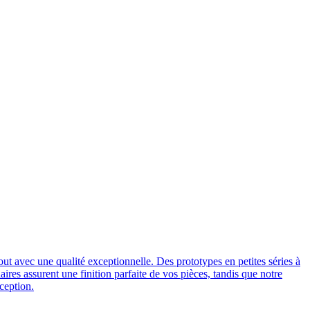
out avec une qualité exceptionnelle. Des prototypes en petites séries à
ires assurent une finition parfaite de vos pièces, tandis que notre
ception.