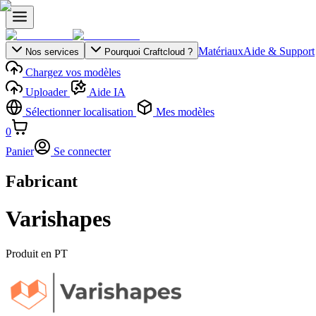
Matériaux
Aide & Support
Nos services
Pourquoi Craftcloud ?
Chargez vos modèles
Uploader
Aide IA
Sélectionner localisation
Mes modèles
0
Panier
Se connecter
Fabricant
Varishapes
Produit en
PT