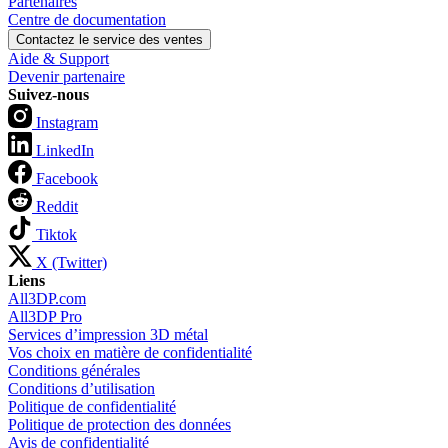
Partenaires
Centre de documentation
Contactez le service des ventes
Aide & Support
Devenir partenaire
Suivez-nous
Instagram
LinkedIn
Facebook
Reddit
Tiktok
X (Twitter)
Liens
All3DP.com
All3DP Pro
Services d’impression 3D métal
Vos choix en matière de confidentialité
Conditions générales
Conditions d’utilisation
Politique de confidentialité
Politique de protection des données
Avis de confidentialité