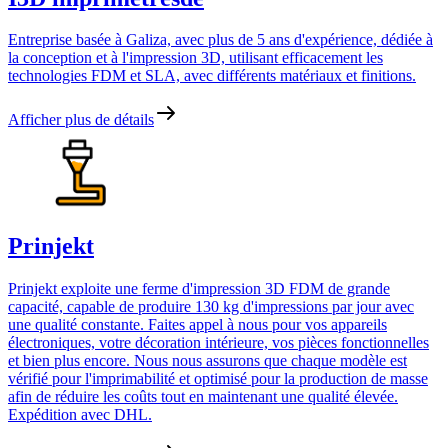
Entreprise basée à Galiza, avec plus de 5 ans d'expérience, dédiée à
la conception et à l'impression 3D, utilisant efficacement les
technologies FDM et SLA, avec différents matériaux et finitions.
Afficher plus de détails
Prinjekt
Prinjekt exploite une ferme d'impression 3D FDM de grande
capacité, capable de produire 130 kg d'impressions par jour avec
une qualité constante. Faites appel à nous pour vos appareils
électroniques, votre décoration intérieure, vos pièces fonctionnelles
et bien plus encore. Nous nous assurons que chaque modèle est
vérifié pour l'imprimabilité et optimisé pour la production de masse
afin de réduire les coûts tout en maintenant une qualité élevée.
Expédition avec DHL.