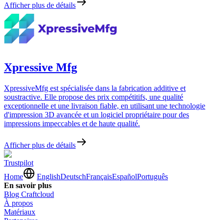
Afficher plus de détails
Xpressive Mfg
XpressiveMfg est spécialisée dans la fabrication additive et
soustractive. Elle propose des prix compétitifs, une qualité
exceptionnelle et une livraison fiable, en utilisant une technologie
d'impression 3D avancée et un logiciel propriétaire pour des
impressions impeccables et de haute qualité.
Afficher plus de détails
Trustpilot
Home
English
Deutsch
Français
Español
Português
En savoir plus
Blog Craftcloud
À propos
Matériaux