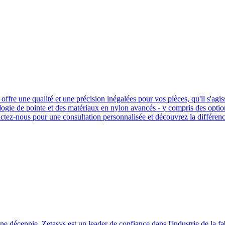
 offre une qualité et une précision inégalées pour vos pièces, qu'il s'ag
ogie de pointe et des matériaux en nylon avancés - y compris des options
tez-nous pour une consultation personnalisée et découvrez la différence 
ne décennie, Zetasys est un leader de confiance dans l'industrie de la f