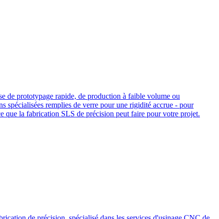
isse de prototypage rapide, de production à faible volume ou
 spécialisées remplies de verre pour une rigidité accrue - pour
que la fabrication SLS de précision peut faire pour votre projet.
abrication de précision, spécialisé dans les services d'usinage CNC de