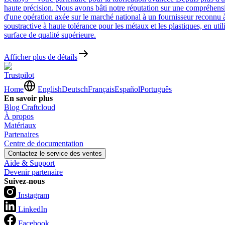
haute précision. Nous avons bâti notre réputation sur une compréhensi
d'une opération axée sur le marché national à un fournisseur reconnu 
soustractive à haute tolérance pour les métaux et les plastiques, en uti
surface de qualité supérieure.
Afficher plus de détails
Trustpilot
Home
English
Deutsch
Français
Español
Português
En savoir plus
Blog Craftcloud
À propos
Matériaux
Partenaires
Centre de documentation
Contactez le service des ventes
Aide & Support
Devenir partenaire
Suivez-nous
Instagram
LinkedIn
Facebook