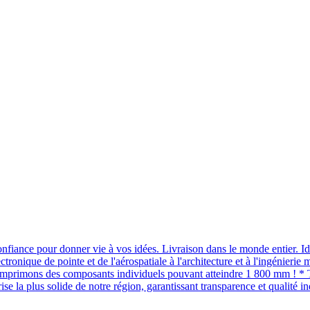
nfiance pour donner vie à vos idées. Livraison dans le monde entier. Id
ectronique de pointe et de l'aérospatiale à l'architecture et à l'ingénier
 et imprimons des composants individuels pouvant atteindre 1 800 mm ! 
la plus solide de notre région, garantissant transparence et qualité ind