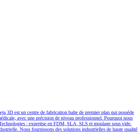
eja 3D est un centre de fabrication balte de premier plan qui possède
ie médicale, avec une précision de niveau professionnel. Pourquoi nous
* Technologies : expertise en FDM, SLA, SLS et moulage sous vide.
ustrielle. Nous fournissons des solutions industrielles de haute qualité