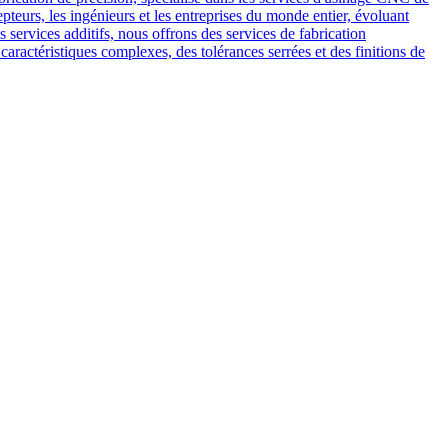
eurs, les ingénieurs et les entreprises du monde entier, évoluant
ervices additifs, nous offrons des services de fabrication
caractéristiques complexes, des tolérances serrées et des finitions de