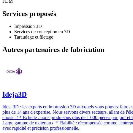
FDM
Services proposés
Impression 3D
Services de conception en 3D
Taraudage et filetage
Autres partenaires de fabrication
Ideja3D
Ideja 3D : les experts en impression 3D auxquels vous pouvez faire co
plus de 14 ans d'expertise. Nous servons divers secteurs, allant de l'él
choisir ? * Échelle : nous produisons plus de 1 000 pièces par jour
Large gamme de matériaux. * Fiabilité : récompensée comme l'entreprise 
avec rapidité et précision professionnelle.