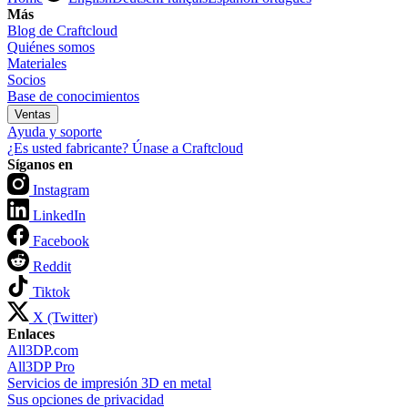
Más
Blog de Craftcloud
Quiénes somos
Materiales
Socios
Base de conocimientos
Ventas
Ayuda y soporte
¿Es usted fabricante? Únase a Craftcloud
Síganos en
Instagram
LinkedIn
Facebook
Reddit
Tiktok
X (Twitter)
Enlaces
All3DP.com
All3DP Pro
Servicios de impresión 3D en metal
Sus opciones de privacidad