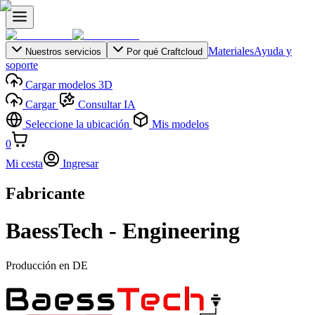
Materiales
Ayuda y
Nuestros servicios
Por qué Craftcloud
soporte
Cargar modelos 3D
Cargar
Consultar IA
Seleccione la ubicación
Mis modelos
0
Mi cesta
Ingresar
Fabricante
BaessTech - Engineering
Producción en
DE