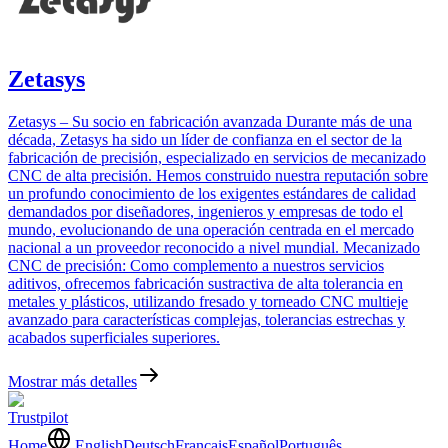
Zetasys
Zetasys – Su socio en fabricación avanzada Durante más de una
década, Zetasys ha sido un líder de confianza en el sector de la
fabricación de precisión, especializado en servicios de mecanizado
CNC de alta precisión. Hemos construido nuestra reputación sobre
un profundo conocimiento de los exigentes estándares de calidad
demandados por diseñadores, ingenieros y empresas de todo el
mundo, evolucionando de una operación centrada en el mercado
nacional a un proveedor reconocido a nivel mundial. Mecanizado
CNC de precisión: Como complemento a nuestros servicios
aditivos, ofrecemos fabricación sustractiva de alta tolerancia en
metales y plásticos, utilizando fresado y torneado CNC multieje
avanzado para características complejas, tolerancias estrechas y
acabados superficiales superiores.
Mostrar más detalles
Trustpilot
Home
English
Deutsch
Français
Español
Português