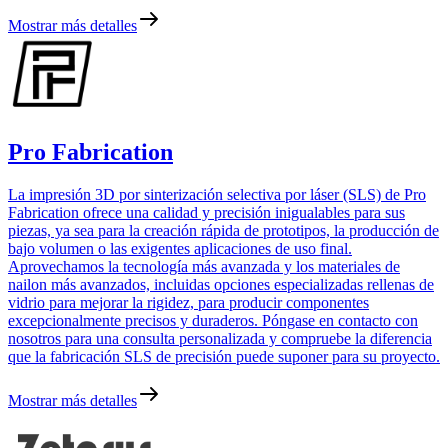
Mostrar más detalles
Pro Fabrication
La impresión 3D por sinterización selectiva por láser (SLS) de Pro
Fabrication ofrece una calidad y precisión inigualables para sus
piezas, ya sea para la creación rápida de prototipos, la producción de
bajo volumen o las exigentes aplicaciones de uso final.
Aprovechamos la tecnología más avanzada y los materiales de
nailon más avanzados, incluidas opciones especializadas rellenas de
vidrio para mejorar la rigidez, para producir componentes
excepcionalmente precisos y duraderos. Póngase en contacto con
nosotros para una consulta personalizada y compruebe la diferencia
que la fabricación SLS de precisión puede suponer para su proyecto.
Mostrar más detalles