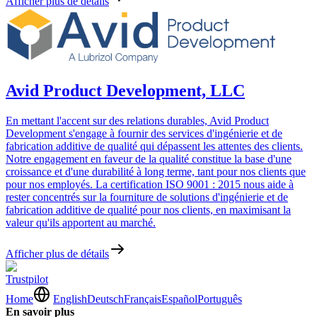
Afficher plus de détails
Avid Product Development, LLC
En mettant l'accent sur des relations durables, Avid Product
Development s'engage à fournir des services d'ingénierie et de
fabrication additive de qualité qui dépassent les attentes des clients.
Notre engagement en faveur de la qualité constitue la base d'une
croissance et d'une durabilité à long terme, tant pour nos clients que
pour nos employés. La certification ISO 9001 : 2015 nous aide à
rester concentrés sur la fourniture de solutions d'ingénierie et de
fabrication additive de qualité pour nos clients, en maximisant la
valeur qu'ils apportent au marché.
Afficher plus de détails
Trustpilot
Home
English
Deutsch
Français
Español
Português
En savoir plus