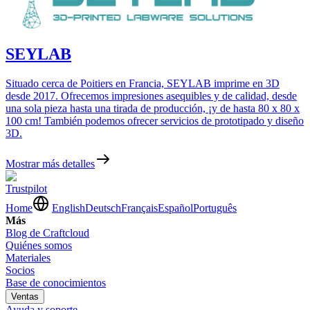
SEYLAB
Situado cerca de Poitiers en Francia, SEYLAB imprime en 3D
desde 2017. Ofrecemos impresiones asequibles y de calidad, desde
una sola pieza hasta una tirada de producción, ¡y de hasta 80 x 80 x
100 cm! También podemos ofrecer servicios de prototipado y diseño
3D.
Mostrar más detalles
Trustpilot
Home
English
Deutsch
Français
Español
Português
Más
Blog de Craftcloud
Quiénes somos
Materiales
Socios
Base de conocimientos
Ventas
Ayuda y soporte