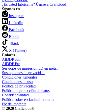
¿Es usted fabricante? Únase a Craftcloud
Síganos en
Instagram
LinkedIn
Facebook
Reddit
Tiktok
X (Twitter)
Enlaces
All3DP.com
All3DP Pro
Servicios de impresión 3D en metal
Sus opciones de privacidad
Condiciones generales
Condiciones de uso
Política de privacidad
Política de protección de datos
Confidencialidad
Política sobre esclavitud moderna
Pie de imprenta
©
2026
Craftcloud®