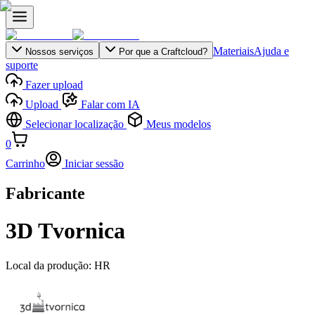
Materiais
Ajuda e
Nossos serviços
Por que a Craftcloud?
suporte
Fazer upload
Upload
Falar com IA
Selecionar localização
Meus modelos
0
Carrinho
Iniciar sessão
Fabricante
3D Tvornica
Local da produção:
HR