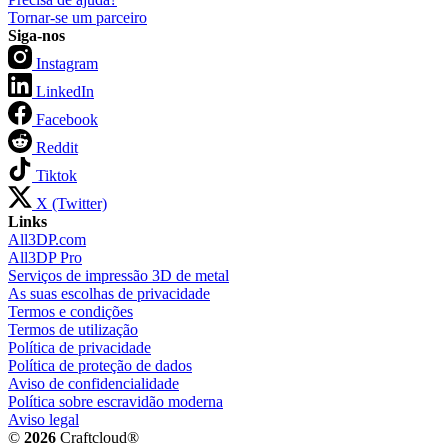
Tornar-se um parceiro
Siga-nos
Instagram
LinkedIn
Facebook
Reddit
Tiktok
X (Twitter)
Links
All3DP.com
All3DP Pro
Serviços de impressão 3D de metal
As suas escolhas de privacidade
Termos e condições
Termos de utilização
Política de privacidade
Política de proteção de dados
Aviso de confidencialidade
Política sobre escravidão moderna
Aviso legal
©
2026
Craftcloud®