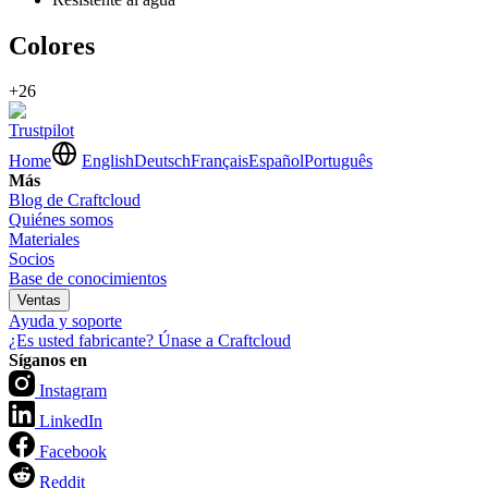
Colores
+26
Trustpilot
Home
English
Deutsch
Français
Español
Português
Más
Blog de Craftcloud
Quiénes somos
Materiales
Socios
Base de conocimientos
Ventas
Ayuda y soporte
¿Es usted fabricante? Únase a Craftcloud
Síganos en
Instagram
LinkedIn
Facebook
Reddit