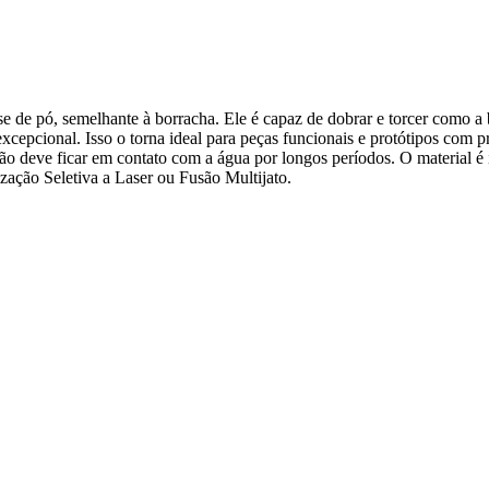
se de pó, semelhante à borracha. Ele é capaz de dobrar e torcer como 
 excepcional. Isso o torna ideal para peças funcionais e protótipos com 
e não deve ficar em contato com a água por longos períodos. O material
ização Seletiva a Laser ou Fusão Multijato.