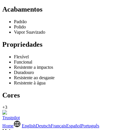
Acabamentos
Padrão
Polido
Vapor Suavizado
Propriedades
Flexível
Funcional
Resistente a impactos
Duradouro
Resistente ao desgaste
Resistente à água
Cores
+3
Trustpilot
Home
English
Deutsch
Français
Español
Português