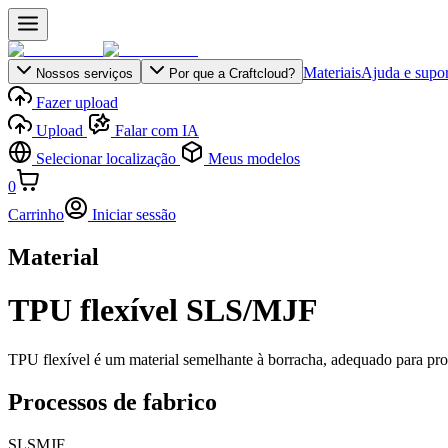
Materiais
Ajuda e supor
Nossos serviços
Por que a Craftcloud?
Fazer upload
Upload
Falar com IA
Selecionar localização
Meus modelos
0
Carrinho
Iniciar sessão
Material
TPU flexível SLS/MJF
TPU flexível é um material semelhante à borracha, adequado para protó
Processos de fabrico
SLS
MJF