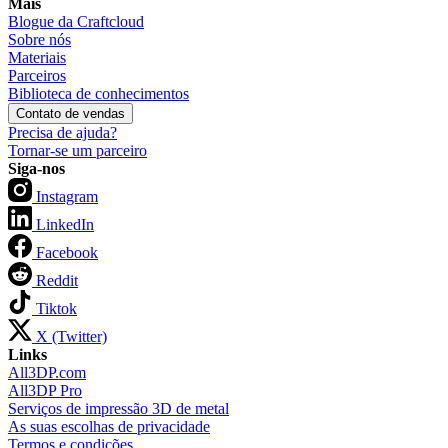
Mais
Blogue da Craftcloud
Sobre nós
Materiais
Parceiros
Biblioteca de conhecimentos
Contato de vendas
Precisa de ajuda?
Tornar-se um parceiro
Siga-nos
Instagram
LinkedIn
Facebook
Reddit
Tiktok
X (Twitter)
Links
All3DP.com
All3DP Pro
Serviços de impressão 3D de metal
As suas escolhas de privacidade
Termos e condições