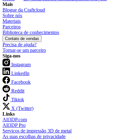
Mais
Blogue da Craftcloud
Sobre nós
Materiais
Parceiros
Biblioteca de conhecimentos
Contato de vendas
Precisa de ajuda?
Tornar-se um parceiro
Siga-nos
Instagram
LinkedIn
Facebook
Reddit
Tiktok
X (Twitter)
Links
All3DP.com
All3DP Pro
Serviços de impressão 3D de metal
As suas escolhas de privacidade