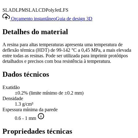
SLA
DLP
MSLA
LCD
PolyJet
LFS
Orçamento instantâneo
Guia de design 3D
Detalhes do material
A resina para altas temperaturas apresenta uma temperatura de
deflexão térmica (HDT) de 99-142 °C a 0,45 MPa, a mais elevada
entre todas as resinas. Pode ser utilizada para imprimir protótipos
detalhados e precisos com boa resistência à temperatura.
Dados técnicos
Exatidão
±0.2% (limite mínimo de ±0.2 mm)
Densidade
1.3 g/cm³
Espessura mínima da parede
0.6 - 1 mm
Propriedades técnicas