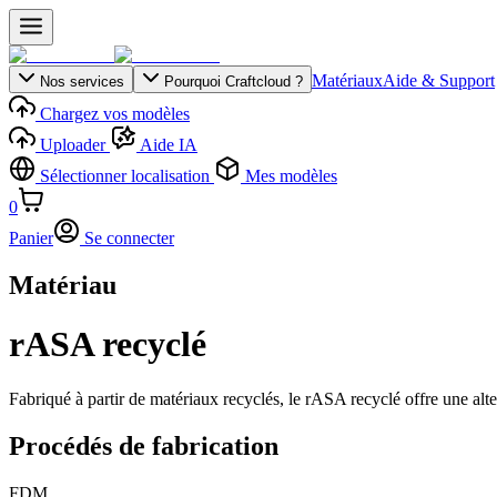
Matériaux
Aide & Support
Nos services
Pourquoi Craftcloud ?
Chargez vos modèles
Uploader
Aide IA
Sélectionner localisation
Mes modèles
0
Panier
Se connecter
Matériau
rASA recyclé
Fabriqué à partir de matériaux recyclés, le rASA recyclé offre une alt
Procédés de fabrication
FDM