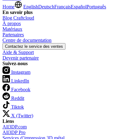
Home
English
Deutsch
Français
Español
Português
En savoir plus
Blog Craftcloud
À propos
Matériaux
Partenaires
Centre de documentation
Contactez le service des ventes
Aide & Support
Devenir partenaire
Suivez-nous
Instagram
LinkedIn
Facebook
Reddit
Tiktok
X (Twitter)
Liens
All3DP.com
All3DP Pro
Services d’impression 3D métal