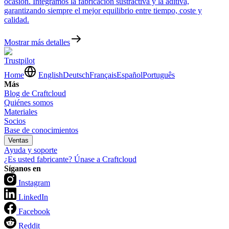
ocasión. Integramos la fabricación sustractiva y la aditiva,
garantizando siempre el mejor equilibrio entre tiempo, coste y
calidad.
Mostrar más detalles
Trustpilot
Home
English
Deutsch
Français
Español
Português
Más
Blog de Craftcloud
Quiénes somos
Materiales
Socios
Base de conocimientos
Ventas
Ayuda y soporte
¿Es usted fabricante? Únase a Craftcloud
Síganos en
Instagram
LinkedIn
Facebook
Reddit