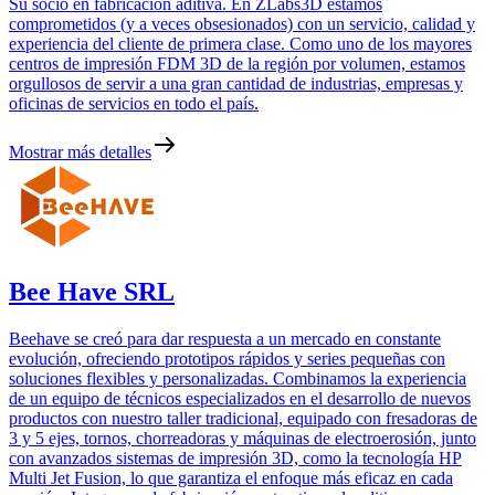
Su socio en fabricación aditiva. En ZLabs3D estamos
comprometidos (y a veces obsesionados) con un servicio, calidad y
experiencia del cliente de primera clase. Como uno de los mayores
centros de impresión FDM 3D de la región por volumen, estamos
orgullosos de servir a una gran cantidad de industrias, empresas y
oficinas de servicios en todo el país.
Mostrar más detalles
Bee Have SRL
Beehave se creó para dar respuesta a un mercado en constante
evolución, ofreciendo prototipos rápidos y series pequeñas con
soluciones flexibles y personalizadas. Combinamos la experiencia
de un equipo de técnicos especializados en el desarrollo de nuevos
productos con nuestro taller tradicional, equipado con fresadoras de
3 y 5 ejes, tornos, chorreadoras y máquinas de electroerosión, junto
con avanzados sistemas de impresión 3D, como la tecnología HP
Multi Jet Fusion, lo que garantiza el enfoque más eficaz en cada