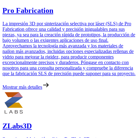
Pro Fabrication
La impresión 3D por sinterización selectiva por láser (SLS) de Pro
Fabrication ofrece una calidad y precisión inigualables para sus
piezas, ya sea para la creación rápida de prototipos, la producción de
bajo volumen o las exigentes aplicaciones de uso final.
Aprovechamos la tecnología más avanzada y los materiales de
nailon más avanzados, incluidas opciones especializadas rellenas de
vidrio para mejorar la rigidez, para producir componentes
excepcionalmente precisos y duraderos. Póngase en contacto con
nosotros para una consulta personalizada y compruebe la diferencia
que la fabricación SLS de precisión puede suponer para su proyecto.
Mostrar más detalles
ZLabs3D