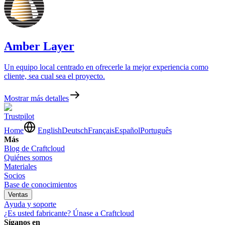
Amber Layer
Un equipo local centrado en ofrecerle la mejor experiencia como
cliente, sea cual sea el proyecto.
Mostrar más detalles
Trustpilot
Home
English
Deutsch
Français
Español
Português
Más
Blog de Craftcloud
Quiénes somos
Materiales
Socios
Base de conocimientos
Ventas
Ayuda y soporte
¿Es usted fabricante? Únase a Craftcloud
Síganos en