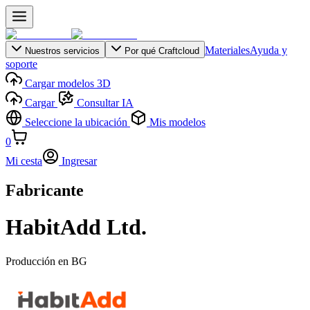
Materiales
Ayuda y
Nuestros servicios
Por qué Craftcloud
soporte
Cargar modelos 3D
Cargar
Consultar IA
Seleccione la ubicación
Mis modelos
0
Mi cesta
Ingresar
Fabricante
HabitAdd Ltd.
Producción en
BG