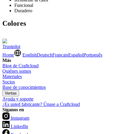
Funcional
Duradero
Colores
Trustpilot
Home
English
Deutsch
Français
Español
Português
Más
Blog de Craftcloud
Quiénes somos
Materiales
Socios
Base de conocimientos
Ventas
Ayuda y soporte
¿Es usted fabricante? Únase a Craftcloud
Síganos en
Instagram
LinkedIn