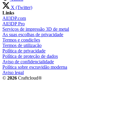
X (Twitter)
Links
All3DP.com
All3DP Pro
Serviços de impressão 3D de metal
As suas escolhas de privacidade
Termos e condições
Termos de utilização
Política de privacidade
Política de proteção de dados
Aviso de confidencialidade
Política sobre escravidão moderna
Aviso legal
©
2026
Craftcloud®