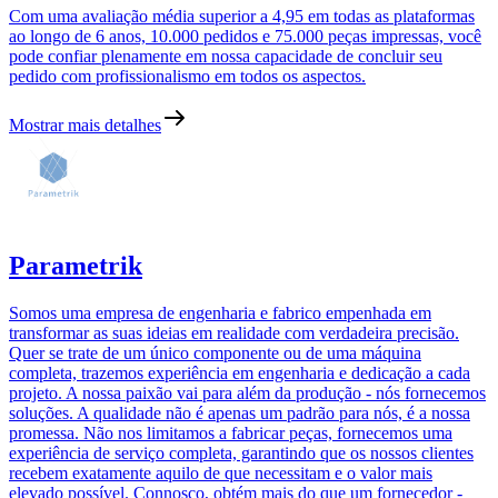
Com uma avaliação média superior a 4,95 em todas as plataformas
ao longo de 6 anos, 10.000 pedidos e 75.000 peças impressas, você
pode confiar plenamente em nossa capacidade de concluir seu
pedido com profissionalismo em todos os aspectos.
Mostrar mais detalhes
Parametrik
Somos uma empresa de engenharia e fabrico empenhada em
transformar as suas ideias em realidade com verdadeira precisão.
Quer se trate de um único componente ou de uma máquina
completa, trazemos experiência em engenharia e dedicação a cada
projeto. A nossa paixão vai para além da produção - nós fornecemos
soluções. A qualidade não é apenas um padrão para nós, é a nossa
promessa. Não nos limitamos a fabricar peças, fornecemos uma
experiência de serviço completa, garantindo que os nossos clientes
recebem exatamente aquilo de que necessitam e o valor mais
elevado possível. Connosco, obtém mais do que um fornecedor -