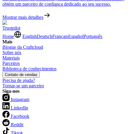
obtém um parceiro de confiança dedicado ao seu sucesso.
Mostrar mais detalhes
Trustpilot
Home
English
Deutsch
Français
Español
Português
Mais
Blogue da Craftcloud
Sobre nós
Materiais
Parceiros
Biblioteca de conhecimentos
Contato de vendas
Precisa de ajuda?
Tornar-se um parceiro
Siga-nos
Instagram
LinkedIn
Facebook
Reddit
Tiktok