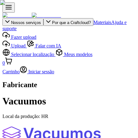
Materiais
Ajuda e
Nossos serviços
Por que a Craftcloud?
suporte
Fazer upload
Upload
Falar com IA
Selecionar localização
Meus modelos
0
Carrinho
Iniciar sessão
Fabricante
Vacuumos
Local da produção:
HR