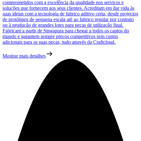
comprometidos com a excelência da qualidade nos serviços e
soluções que fornecem aos seus clientes. Acreditam em dar vida às
suas ideias com a tecnologia de fabrico aditivo certa, desde projectos
de protótipos de pequena escala até ao fabrico regular por contrato
ou à produção de grandes lotes para peças de utilização final.
Fabricam a partir de Singapura para chegar a todos os cantos do
mundo e garantem sempre preços competitivos sem custos
adicionais para as suas peças, tudo através da Craftcloud.
Mostrar mais detalhes