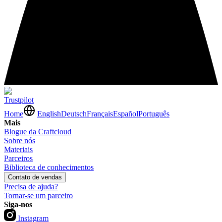
Trustpilot
Home
English
Deutsch
Français
Español
Português
Mais
Blogue da Craftcloud
Sobre nós
Materiais
Parceiros
Biblioteca de conhecimentos
Contato de vendas
Precisa de ajuda?
Tornar-se um parceiro
Siga-nos
Instagram