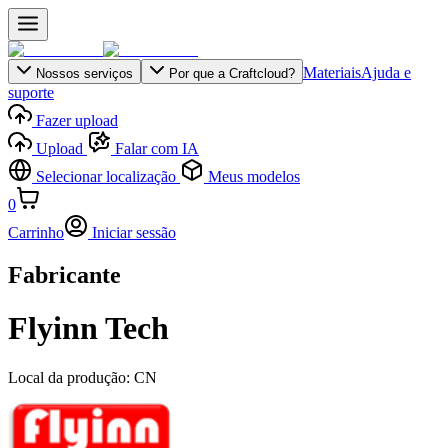
Materiais
Ajuda e
Nossos serviços
Por que a Craftcloud?
suporte
Fazer upload
Upload
Falar com IA
Selecionar localização
Meus modelos
0
Carrinho
Iniciar sessão
Fabricante
Flyinn Tech
Local da produção:
CN