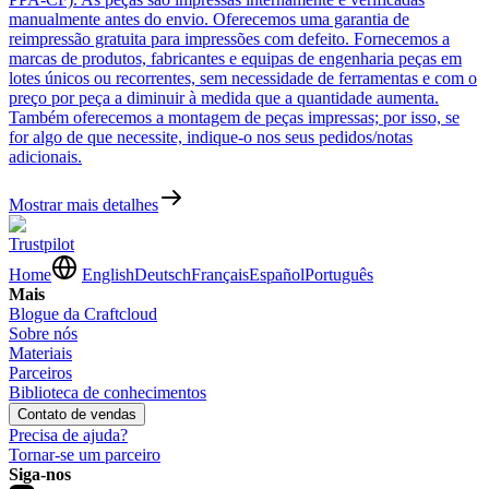
manualmente antes do envio. Oferecemos uma garantia de
reimpressão gratuita para impressões com defeito. Fornecemos a
marcas de produtos, fabricantes e equipas de engenharia peças em
lotes únicos ou recorrentes, sem necessidade de ferramentas e com o
preço por peça a diminuir à medida que a quantidade aumenta.
Também oferecemos a montagem de peças impressas; por isso, se
for algo de que necessite, indique-o nos seus pedidos/notas
adicionais.
Mostrar mais detalhes
Trustpilot
Home
English
Deutsch
Français
Español
Português
Mais
Blogue da Craftcloud
Sobre nós
Materiais
Parceiros
Biblioteca de conhecimentos
Contato de vendas
Precisa de ajuda?
Tornar-se um parceiro
Siga-nos