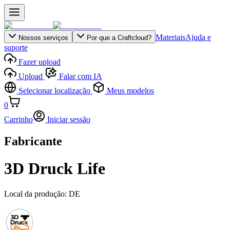
Materiais
Ajuda e
Nossos serviços
Por que a Craftcloud?
suporte
Fazer upload
Upload
Falar com IA
Selecionar localização
Meus modelos
0
Carrinho
Iniciar sessão
Fabricante
3D Druck Life
Local da produção:
DE