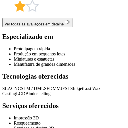
Ver todas as avaliações em detalhe
Especializado em
Prototipagem rápida
Produção em pequenos lotes
Miniaturas e estatuetas
Manufatura de grandes dimensões
Tecnologias oferecidas
SLA
CNC
SLM / DMLS
FDM
MJF
SLS
Inkjet
Lost Wax
Casting
LCD
Binder Jetting
Serviços oferecidos
Impressão 3D
Rosqueamento