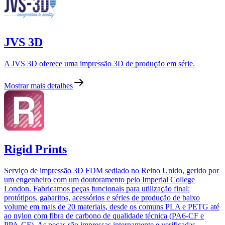
JVS 3D
A JVS 3D oferece uma impressão 3D de produção em série.
Mostrar mais detalhes
Rigid Prints
Serviço de impressão 3D FDM sediado no Reino Unido, gerido por
um engenheiro com um doutoramento pelo Imperial College
London. Fabricamos peças funcionais para utilização final:
protótipos, gabaritos, acessórios e séries de produção de baixo
volume em mais de 20 materiais, desde os comuns PLA e PETG até
ao nylon com fibra de carbono de qualidade técnica (PA6-CF e
PPA-CF). As peças são impressas internamente e verificadas