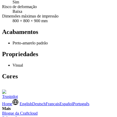
Sim
Risco de deformação
Baixa
Dimensões máximas de impressão
800 × 800 × 900 mm
Acabamentos
Preto-amarelo padrão
Propriedades
Visual
Cores
Trustpilot
Home
English
Deutsch
Français
Español
Português
Mais
Blogue da Craftcloud