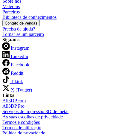
Sobre nós
Materiais
Parceiros
Biblioteca de conhecimentos
Contato de vendas
Precisa de ajuda?
Tornar-se um parceiro
Siga-nos
Instagram
LinkedIn
Facebook
Reddit
Tiktok
X (Twitter)
Links
All3DP.com
All3DP Pro
Serviços de impressão 3D de metal
As suas escolhas de privacidade
Termos e condições
Termos de utilização
Política de privacidade