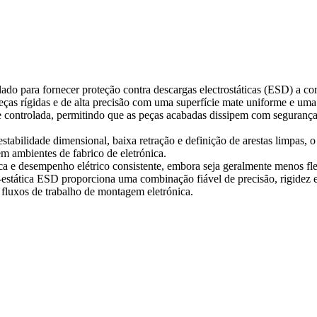
do para fornecer proteção contra descargas electrostáticas (ESD) a co
rígidas e de alta precisão com uma superfície mate uniforme e uma ex
 controlada, permitindo que as peças acabadas dissipem com segurança a
abilidade dimensional, baixa retração e definição de arestas limpas, o 
em ambientes de fabrico de eletrónica.
ica e desempenho elétrico consistente, embora seja geralmente menos fle
estática ESD proporciona uma combinação fiável de precisão, rigidez e 
fluxos de trabalho de montagem eletrónica.