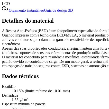
LCD
Orçamento instantâneo
Guia de design 3D
Detalhes do material
A Resina Anti-Estática (ESD) é um fotopolímero especializado formula
Quando impresso com a tecnologia LCD/MSLA, o material produz peças 
aditivos condutores que criam uma gama de resistividade de superfície
electrónicos.
Apesar das suas propriedades condutoras, a resina mantém uma forte est
tabuleiros, suportes de sensores e ferramentas de produção utilizadas 
O material foi concebido para resistência mecânica, estabilidade térm
padrão devido ao conteúdo de carga. De um modo geral, a resina anti-
em espaços de trabalho seguros contra ESD, sistemas de automação e 
Dados técnicos
Exatidão
±0.15% (limite mínimo de ±0.01 mm)
Densidade
1.55 g/cm³
Espessura mínima da parede
0.6 mm