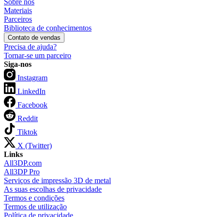
Sobre nós
Materiais
Parceiros
Biblioteca de conhecimentos
Contato de vendas
Precisa de ajuda?
Tornar-se um parceiro
Siga-nos
Instagram
LinkedIn
Facebook
Reddit
Tiktok
X (Twitter)
Links
All3DP.com
All3DP Pro
Serviços de impressão 3D de metal
As suas escolhas de privacidade
Termos e condições
Termos de utilização
Política de privacidade