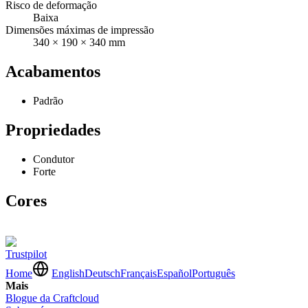
Risco de deformação
Baixa
Dimensões máximas de impressão
340 × 190 × 340 mm
Acabamentos
Padrão
Propriedades
Condutor
Forte
Cores
Trustpilot
Home
English
Deutsch
Français
Español
Português
Mais
Blogue da Craftcloud