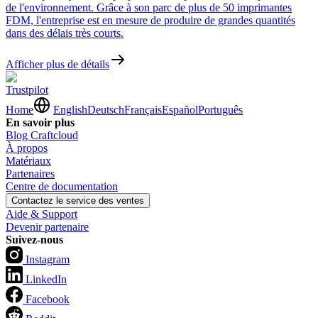
de l'environnement. Grâce à son parc de plus de 50 imprimantes
FDM, l'entreprise est en mesure de produire de grandes quantités
dans des délais très courts.
Afficher plus de détails
Trustpilot
Home
English
Deutsch
Français
Español
Português
En savoir plus
Blog Craftcloud
À propos
Matériaux
Partenaires
Centre de documentation
Contactez le service des ventes
Aide & Support
Devenir partenaire
Suivez-nous
Instagram
LinkedIn
Facebook