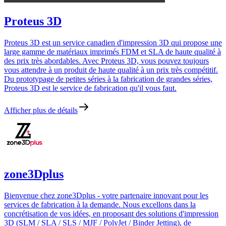
Proteus 3D
Proteus 3D est un service canadien d'impression 3D qui propose une
large gamme de matériaux imprimés FDM et SLA de haute qualité à
des prix très abordables. Avec Proteus 3D, vous pouvez toujours
vous attendre à un produit de haute qualité à un prix très compétitif.
Du prototypage de petites séries à la fabrication de grandes séries,
Proteus 3D est le service de fabrication qu'il vous faut.
Afficher plus de détails
zone3Dplus
Bienvenue chez zone3Dplus - votre partenaire innovant pour les
services de fabrication à la demande. Nous excellons dans la
concrétisation de vos idées, en proposant des solutions d'impression
3D (SLM / SLA / SLS / MJF / PolyJet / Binder Jetting), de