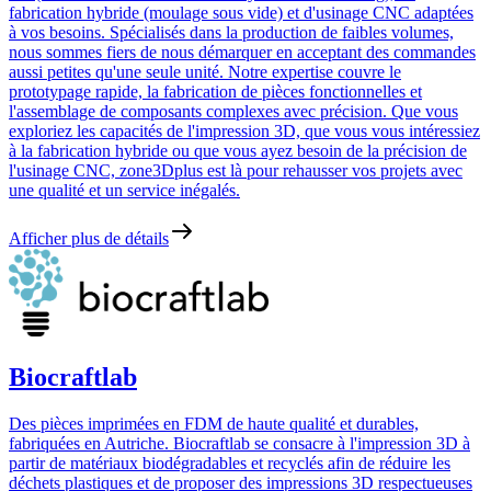
fabrication hybride (moulage sous vide) et d'usinage CNC adaptées
à vos besoins. Spécialisés dans la production de faibles volumes,
nous sommes fiers de nous démarquer en acceptant des commandes
aussi petites qu'une seule unité. Notre expertise couvre le
prototypage rapide, la fabrication de pièces fonctionnelles et
l'assemblage de composants complexes avec précision. Que vous
exploriez les capacités de l'impression 3D, que vous vous intéressiez
à la fabrication hybride ou que vous ayez besoin de la précision de
l'usinage CNC, zone3Dplus est là pour rehausser vos projets avec
une qualité et un service inégalés.
Afficher plus de détails
Biocraftlab
Des pièces imprimées en FDM de haute qualité et durables,
fabriquées en Autriche. Biocraftlab se consacre à l'impression 3D à
partir de matériaux biodégradables et recyclés afin de réduire les
déchets plastiques et de proposer des impressions 3D respectueuses