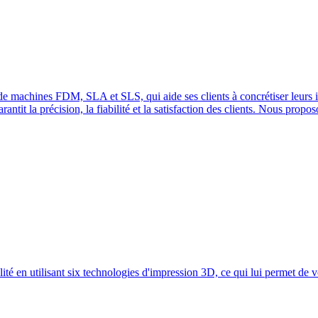
machines FDM, SLA et SLS, qui aide ses clients à concrétiser leurs idé
antit la précision, la fiabilité et la satisfaction des clients. Nous prop
lité en utilisant six technologies d'impression 3D, ce qui lui permet de v