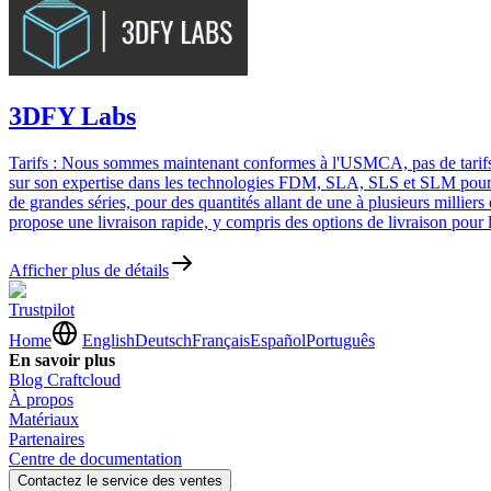
3DFY Labs
Tarifs : Nous sommes maintenant conformes à l'USMCA, pas de tarifs
sur son expertise dans les technologies FDM, SLA, SLS et SLM pour off
de grandes séries, pour des quantités allant de une à plusieurs millie
propose une livraison rapide, y compris des options de livraison pour
Afficher plus de détails
Trustpilot
Home
English
Deutsch
Français
Español
Português
En savoir plus
Blog Craftcloud
À propos
Matériaux
Partenaires
Centre de documentation
Contactez le service des ventes