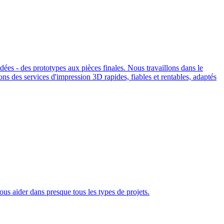
es - des prototypes aux pièces finales. Nous travaillons dans le
osons des services d'impression 3D rapides, fiables et rentables, adaptés
ous aider dans presque tous les types de projets.