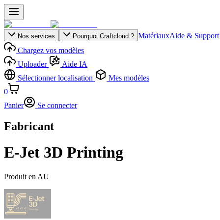
Matériaux
Aide & Support
Nos services
Pourquoi Craftcloud ?
Chargez vos modèles
Uploader
Aide IA
Sélectionner localisation
Mes modèles
0
Panier
Se connecter
Fabricant
E-Jet 3D Printing
Produit en
AU