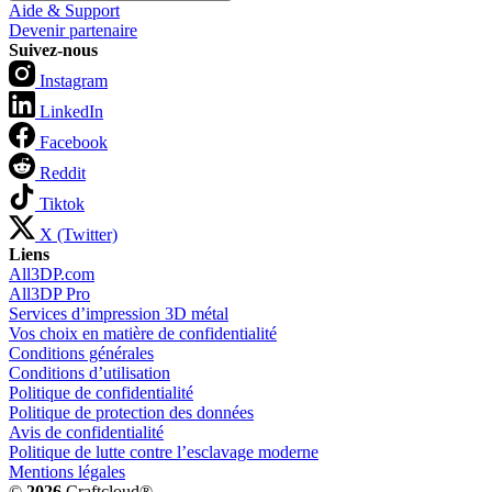
Aide & Support
Devenir partenaire
Suivez-nous
Instagram
LinkedIn
Facebook
Reddit
Tiktok
X (Twitter)
Liens
All3DP.com
All3DP Pro
Services d’impression 3D métal
Vos choix en matière de confidentialité
Conditions générales
Conditions d’utilisation
Politique de confidentialité
Politique de protection des données
Avis de confidentialité
Politique de lutte contre l’esclavage moderne
Mentions légales
©
2026
Craftcloud®