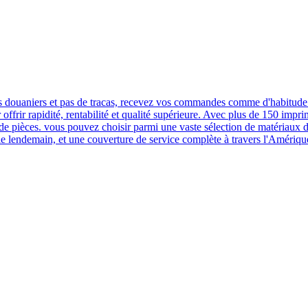
 douaniers et pas de tracas, recevez vos commandes comme d'habitude 
rir rapidité, rentabilité et qualité supérieure. Avec plus de 150 impri
rs de pièces. vous pouvez choisir parmi une vaste sélection de matériaux
 le lendemain, et une couverture de service complète à travers l'Amériqu