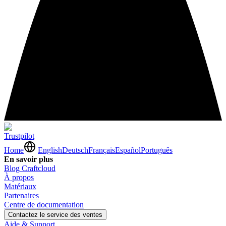
Trustpilot
Home
English
Deutsch
Français
Español
Português
En savoir plus
Blog Craftcloud
À propos
Matériaux
Partenaires
Centre de documentation
Contactez le service des ventes
Aide & Support